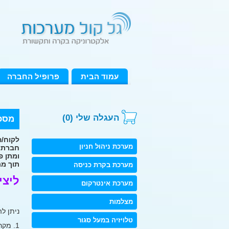
עמוד הבית
פרופיל החברה
העגלה שלי (0)
מסכי
לקוח/ה
מערכת ניהול חניון
חברתינ
ומתן פ
תוך מת
מערכת בקרת כניסה
ליציר
מערכת אינטרקום
מצלמות
ניתן ל
טלויזיה במעל סגור
1. מקרנים מחברות מובילות בשוק כגון: SANYO, OPTOMA, INFOCUS